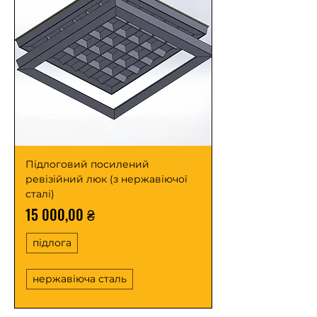
Підлоговий посилений
ревізійний люк (з нержавіючої
сталі)
Ціна
15 000,00 ₴
підлога
нержавіюча сталь