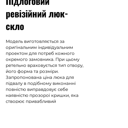
Підлоговий
ревізійний люк-
скло
Модель виготовляється за
оригінальним індивідуальним
проектом для потреб кожного
окремого замовника. При цьому
ретельно враховується тип отвору,
його форма та розміри.
Запропонована ціна люка для
підвалу в подібному виконанні
повністю виправдовує себе
наявністю прозорої кришки, яка
створює привабливий
дизайнерський ефект завдяки
здатності пропускати світло.
Загартоване багатошарове скло
має відмінні характеристики