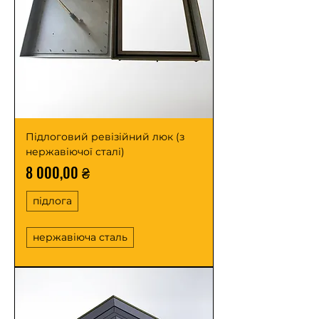
Підлоговий ревізійний люк (з
нержавіючої сталі)
Ціна
8 000,00 ₴
підлога
нержавіюча сталь