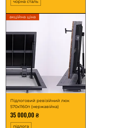
чорна сталь
акційна ціна
Підлоговий ревізійний люк
570х1160п (нержавійка)
Ціна
35 000,00 ₴
підлога