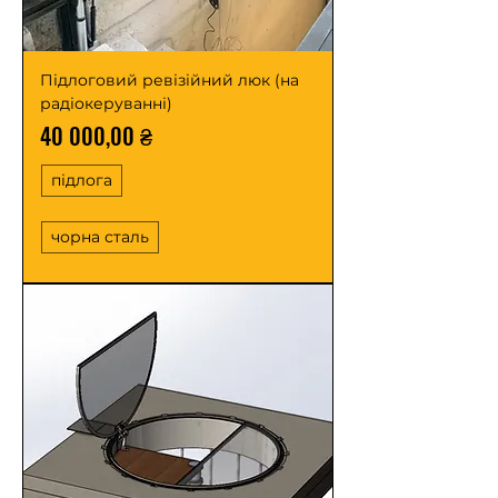
Підлоговий ревізійний люк (на
радіокеруванні)
Ціна
40 000,00 ₴
підлога
чорна сталь