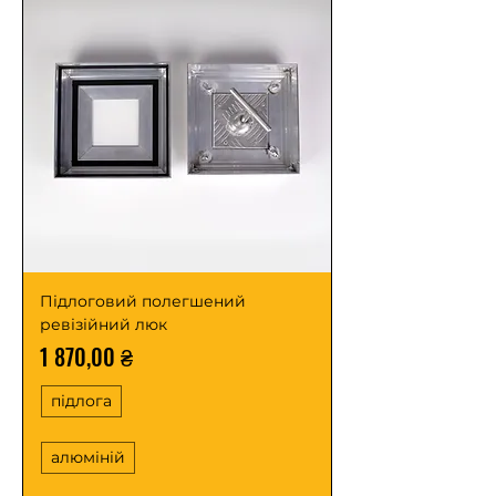
Підлоговий полегшений
ревізійний люк
Ціна
1 870,00 ₴
підлога
алюміній