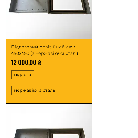
Підлоговий ревізійний люк
450x450 (з нержавіючої сталі)
Ціна
12 000,00 ₴
підлога
нержавіюча сталь