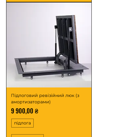
Підлоговий ревізійний люк (з
амортизаторами)
Ціна
9 900,00 ₴
підлога