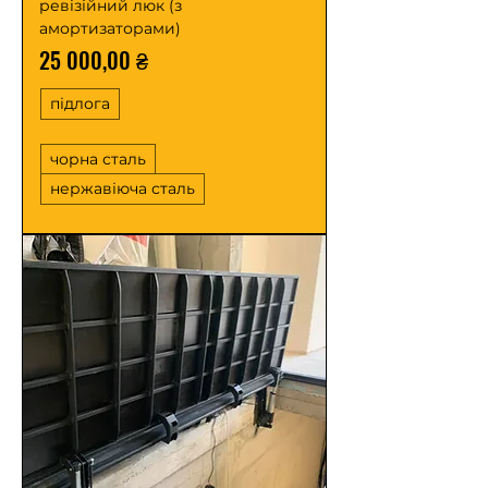
ревізійний люк (з
амортизаторами)
Ціна
25 000,00 ₴
підлога
чорна сталь
нержавіюча сталь