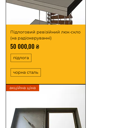
Підлоговий ревізійний люк-скло
(на радіокеруванні)
Ціна
50 000,00 ₴
підлога
чорна сталь
акційна ціна