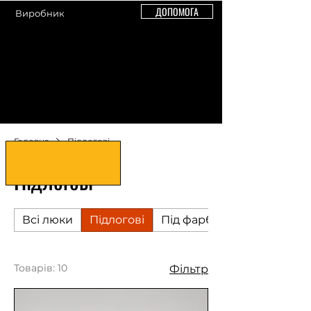
ДОПОМОГА
Виробник
+38 (098) 921-82-11
Головна
Підлогові
Підлогові
Всі люки
Підлогові
Під фарбування / шпалер
Товарів: 10
Фільтр